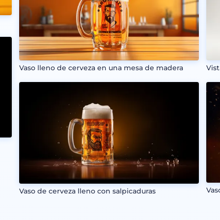
Vaso lleno de cerveza en una mesa de madera
Vis
Vas
Vaso de cerveza lleno con salpicaduras