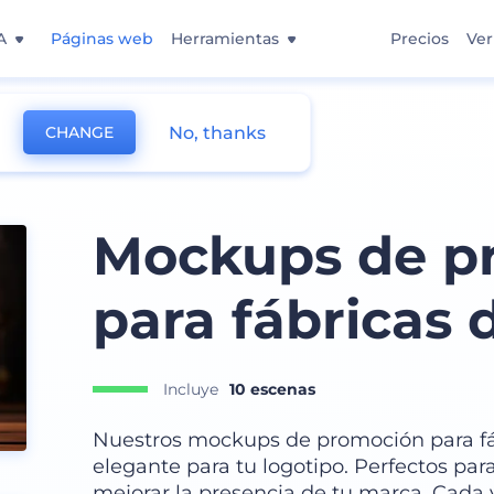
A
Páginas web
Herramientas
Precios
Ver
No, thanks
CHANGE
Mockups de p
para fábricas 
Incluye
10 escenas
Nuestros mockups de promoción para fáb
elegante para tu logotipo. Perfectos par
mejorar la presencia de tu marca. Cada 