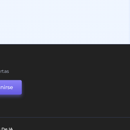
ertas
nirse
 De IA