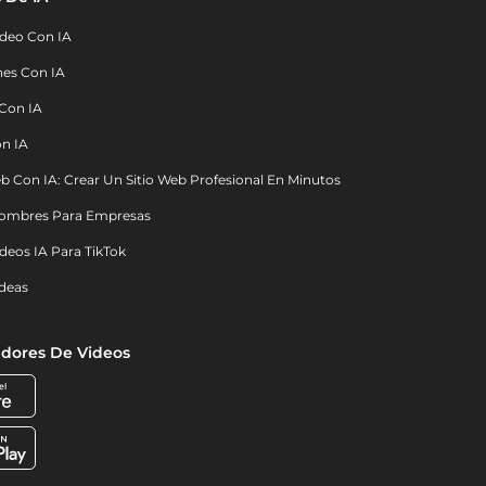
deo Con IA
nes Con IA
 Con IA
on IA
b Con IA: Crear Un Sitio Web Profesional En Minutos
ombres Para Empresas
deos IA Para TikTok
deas
dores De Videos