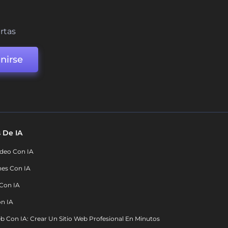
ertas
nirse
 De IA
deo Con IA
nes Con IA
 Con IA
on IA
b Con IA: Crear Un Sitio Web Profesional En Minutos