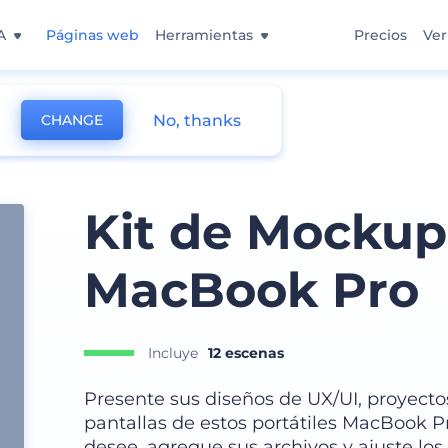
A
Páginas web
Herramientas
Precios
Ver
No, thanks
CHANGE
Kit de Mockup
MacBook Pro
Incluye
12 escenas
Presente sus diseños de UX/UI, proyectos
pantallas de estos portátiles MacBook Pr
desee, agregue sus archivos y ajuste lo