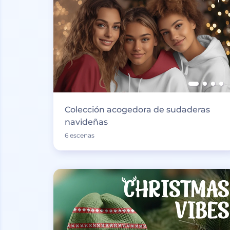
Colección acogedora de sudaderas
navideñas
6 escenas