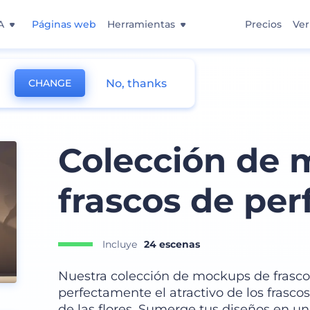
A
Páginas web
Herramientas
Precios
Ver
No, thanks
CHANGE
s
Colección de 
frascos de pe
Incluye
24 escenas
Nuestra colección de mockups de frasc
perfectamente el atractivo de los frasc
de las flores. Sumerge tus diseños en un