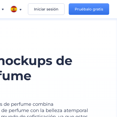
Iniciar sesión
Pruébalo gratis
mockups de
rfume
os de perfume combina
os de perfume con la belleza atemporal
 mundo de sofisticación, ya que estos