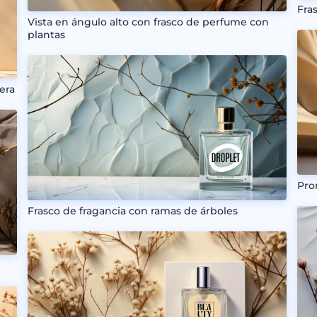
Fra
Vista en ángulo alto con frasco de perfume con
plantas
era
Pro
Frasco de fragancia con ramas de árboles