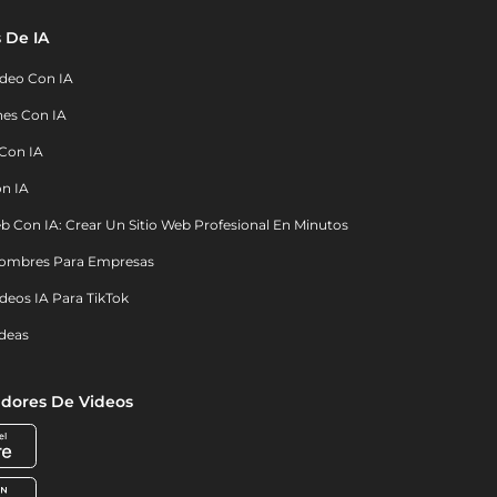
 De IA
deo Con IA
nes Con IA
 Con IA
on IA
b Con IA: Crear Un Sitio Web Profesional En Minutos
ombres Para Empresas
deos IA Para TikTok
deas
dores De Videos