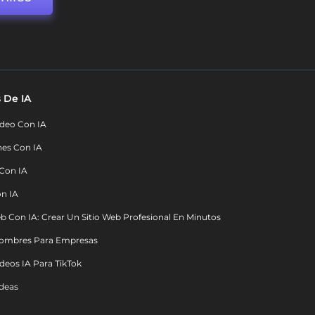
 De IA
deo Con IA
nes Con IA
 Con IA
on IA
b Con IA: Crear Un Sitio Web Profesional En Minutos
ombres Para Empresas
deos IA Para TikTok
deas