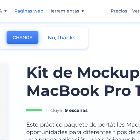
A
Páginas web
Herramientas
Precios
Ver
No, thanks
CHANGE
Kit de Mockups
MacBook Pro 
Incluye
9 escenas
Este práctico paquete de portátiles Macb
oportunidades para diferentes tipos de 
una nueva aplicación, una página web, u