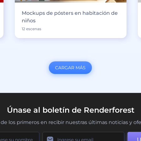
Mockups de pósters en habitación de
niños
12 escenas
CARGAR MÁS
Únase al boletín de Renderforest
de los primeros en recibir nuestras últimas noticias y of
U