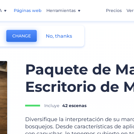
A
Páginas web
Herramientas
Precios
Ver
No, thanks
CHANGE
Paquete de M
Escritorio de 
Incluye
42 escenas
Diversifique la interpretación de su ma
bosquejos. Desde características de apl
con capuchas, le tenemos cubierto en to