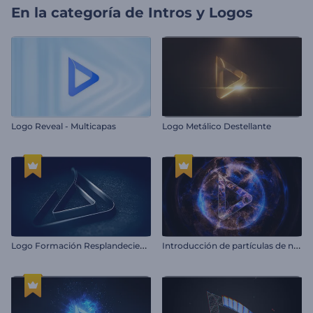
En la categoría de
Intros y Logos
Logo Reveal - Multicapas
Logo Metálico Destellante
L
ogo Formación Resplandeciente
I
ntroducción de partículas de neón en llamas