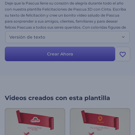
Deje que la Pascua llene su corazón de alegría durante todo el año
con nuestra plantilla Felicitaciones de Pascua 3D con Cinta. Escriba
su texto de felicitación y cree un bonito video saludo de Pascua
para sorprender a sus amigos, clientes, familiares y para desear
felices Pascuas a todos sus seres queridos. Con coloridas figuras de
conejos y hermosas cintas para escribir su mensaje, esta plantilla es
Versión de texto
perfecta para anuncios comerciales destacados, presentaciones,
saludos festivos y temáticos, Semana Santa, ocasiones especiales y
mucho más. Esta es la versión de texto de la plantilla. ¡Pruébela
Crear Ahora
gratis hoy mismo!
Videos creados con esta plantilla