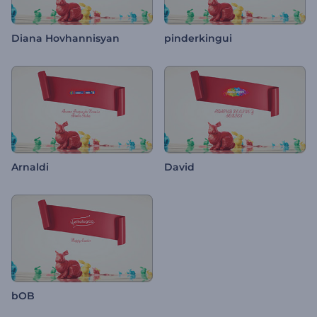
Diana Hovhannisyan
pinderkingui
Arnaldi
David
bOB