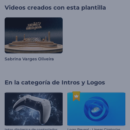
Videos creados con esta plantilla
Sabrina Varges Oliveira
En la categoría de
Intros y Logos
I
ntro dinámica de controlador de videojuegos
Logo Reveal - Líneas Giratorias