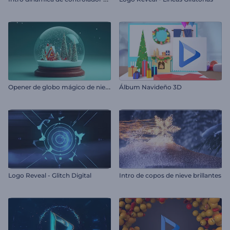
O
pener de globo mágico de nieve de navidad
Álbum Navideño 3D
Logo Reveal - Glitch Digital
Intro de copos de nieve brillantes