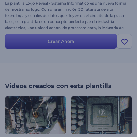
La plantilla Logo Reveal - Sistema Informático es una nueva forma
de mostrar su logo. Con una animación 3D futurista de alta
tecnología y señales de datos que fluyen en el circuito de la placa
base, esta plantilla es un concepto perfecto para la industria
electrónica, una unidad central de procesamiento, la industria de
Internet, datos informáticos, información digital, componentes de
hardware informático y más. Simplemente suba su logo, cambie el
Crear Ahora
texto, añada su música y haga clic en renderizar. Deje que la
energía corra por su video. ¡Pruebe gratis hoy mismo!
Videos creados con esta plantilla