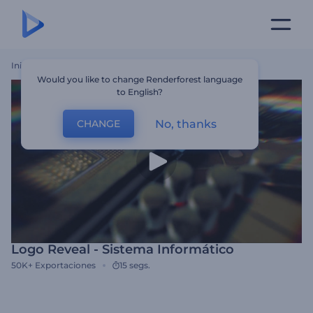
Inicio
Plantillas
Logo Reveal - Sistema Informático
Would you like to change Renderforest language
to English?
No, thanks
CHANGE
Logo Reveal - Sistema Informático
50K+
Exportaciones
15 segs.