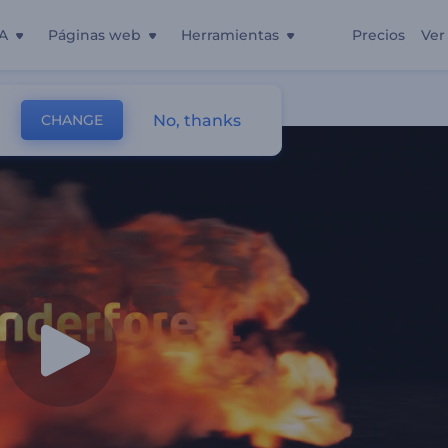
A
Páginas web
Herramientas
Precios
Ver
No, thanks
CHANGE