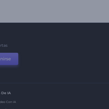
ertas
nirse
 De IA
deo Con IA