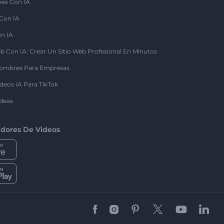
nes Con IA
 Con IA
on IA
b Con IA: Crear Un Sitio Web Profesional En Minutos
ombres Para Empresas
deos IA Para TikTok
deas
dores De Videos