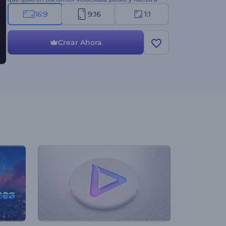
través de una introducción llena de energía.
16:9
9:16
1:1
Crear Ahora