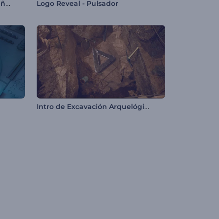
Introducción al paseo navideño de Papá Noel
Logo Reveal - Pulsador
Intro de Excavación Arquelógica