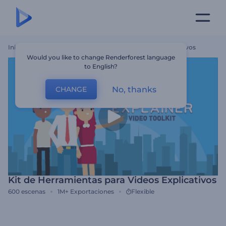
Inicio
Plantillas
Kit De Herramientas Para Videos Explicativos
Would you like to change Renderforest language
to English?
No, thanks
CHANGE
Kit de Herramientas para Videos Explicativos
600
escenas
1M+
Exportaciones
Flexible