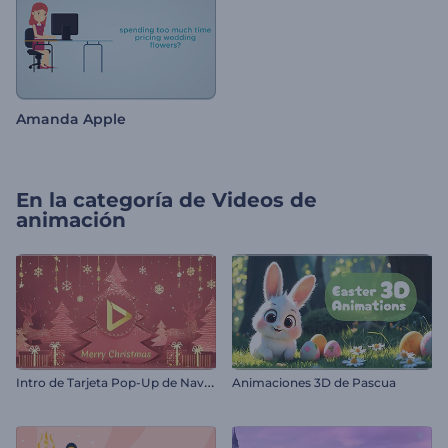
Amanda Apple
En la categoría de
Videos de
animación
I
ntro de Tarjeta Pop-Up de Navidad
Animaciones 3D de Pascua