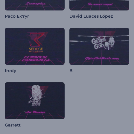
Paco Ek'ryr
David Luaces López
fredy
B
Garrett