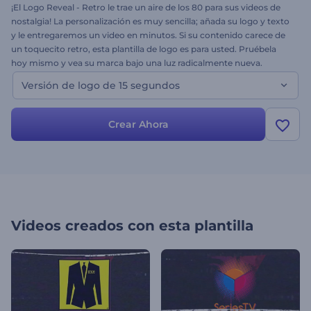
¡El Logo Reveal - Retro le trae un aire de los 80 para sus videos de
nostalgia! La personalización es muy sencilla; añada su logo y texto
y le entregaremos un video en minutos. Si su contenido carece de
un toquecito retro, esta plantilla de logo es para usted. Pruébela
hoy mismo y vea su marca bajo una luz radicalmente nueva.
Versión de logo de 15 segundos
Crear Ahora
Videos creados con esta plantilla