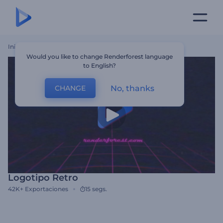
Inicio
Plantillas
Logotipo Retro
Would you like to change Renderforest language
to English?
No, thanks
CHANGE
Logotipo Retro
42K+
Exportaciones
15 segs.