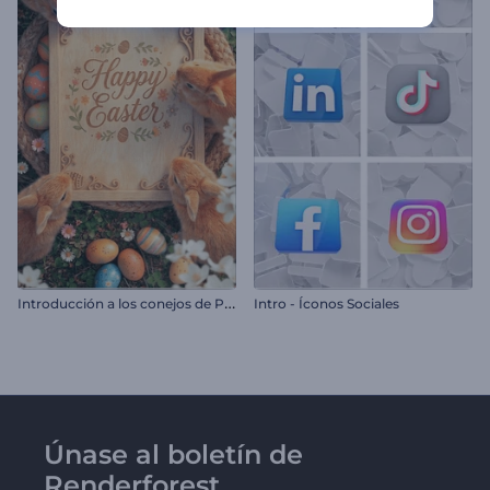
I
ntroducción a los conejos de Pascua realistas
Intro - Íconos Sociales
Únase al boletín de
Renderforest