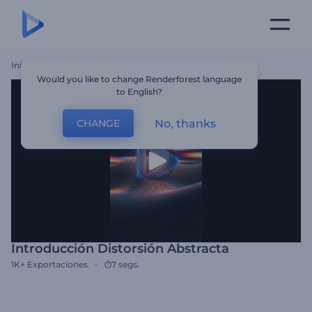
Inicio
Plantillas
Introducción Distorsión Abstracta
Would you like to change Renderforest language
to English?
No, thanks
CHANGE
Introducción Distorsión Abstracta
1K+
Exportaciones
7 segs.