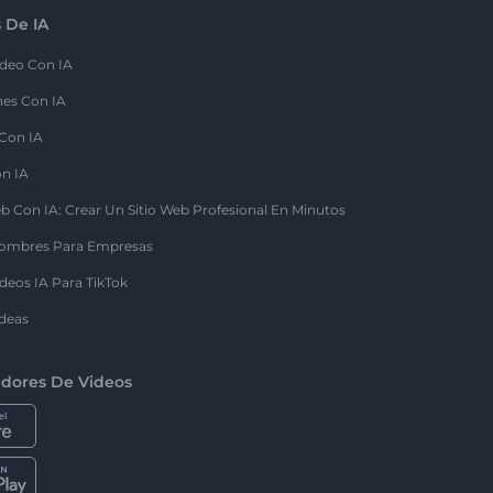
 De IA
deo Con IA
nes Con IA
 Con IA
on IA
b Con IA: Crear Un Sitio Web Profesional En Minutos
ombres Para Empresas
deos IA Para TikTok
deas
dores De Videos