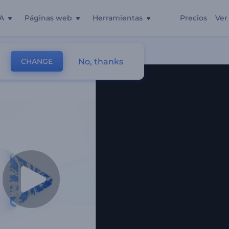
A
Páginas web
Herramientas
Precios
Ver
No, thanks
CHANGE