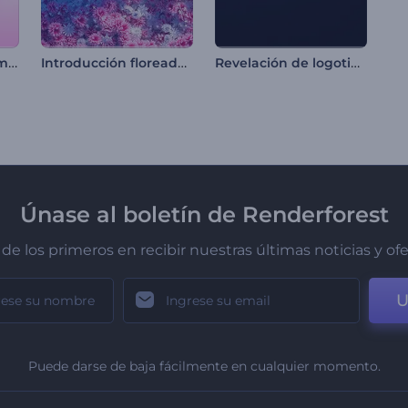
Opener flecha de amor de Cupido
Introducción floreada de huevos de pascua
Revelación de logotipo brillante y suave
Únase al boletín de Renderforest
de los primeros en recibir nuestras últimas noticias y of
U
Puede darse de baja fácilmente en cualquier momento.