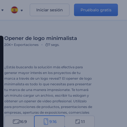
Iniciar sesión
Pruébalo gratis
Opener de logo minimalista
20K+
Exportaciones
7 segs.
¿Estás buscando la solución más efectiva para
generar mayor interés en los proyectos de tu
marca a través de un logo reveal? El opener de logo
minimalista es todo lo que necesitas para presentar
tu marca de una manera impresionate. Te tomará
un minuto cargar un archivo, escribir tu eslogan y
obtener un opener de video profesional. Utilízalo
para promociones de productos, presentaciones de
empresas, aperturas de exposiciones, comerciales
de televisión y muchos proyectos más. ¡Tu opener
16:9
9:16
1:1
de logo minimalista está a solo un clic de distancia!