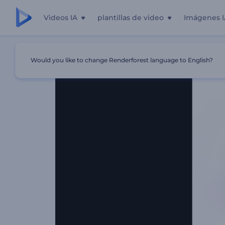
Videos IA
plantillas de video
Imágenes I
Inicio
Plantillas
Opener De Logo Minimalista
Would you like to change Renderforest language to English?