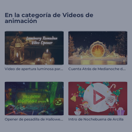
En la categoría de
Videos de
animación
V
ideo de apertura luminosa para Ramadán
C
uenta Atrás de Medianoche de Año Nuevo
O
pener de pesadilla de Halloween
Intro de Nochebuena de Arcilla