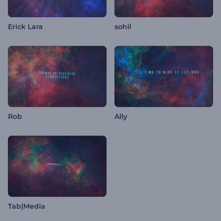
Erick Lara
sohil
Rob
Ally
Tab|Media