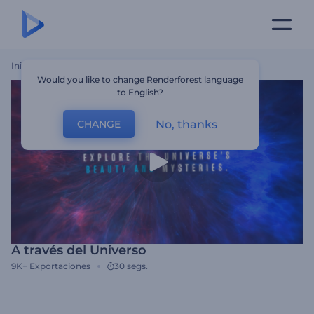
Inicio
Plantillas
A Través Del Universo
Would you like to change Renderforest language
to English?
No, thanks
CHANGE
A través del Universo
9K+
Exportaciones
30 segs.