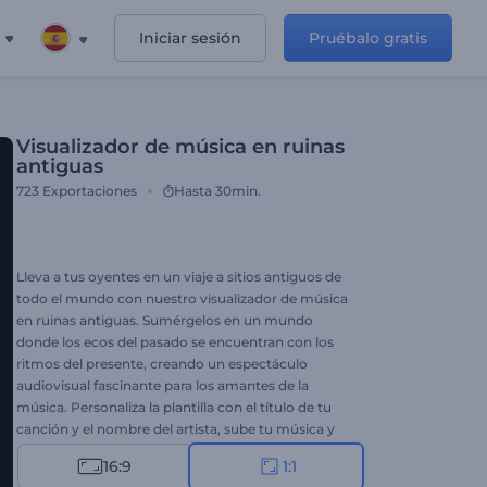
Iniciar sesión
Pruébalo gratis
Visualizador de música en ruinas
antiguas
723
Exportaciones
Hasta 30min.
Lleva a tus oyentes en un viaje a sitios antiguos de
todo el mundo con nuestro visualizador de música
en ruinas antiguas. Sumérgelos en un mundo
donde los ecos del pasado se encuentran con los
ritmos del presente, creando un espectáculo
audiovisual fascinante para los amantes de la
música. Personaliza la plantilla con el título de tu
canción y el nombre del artista, sube tu música y
presenta tu obra maestra en plataformas de
16:9
1:1
transmisión de música para expandir tu base de