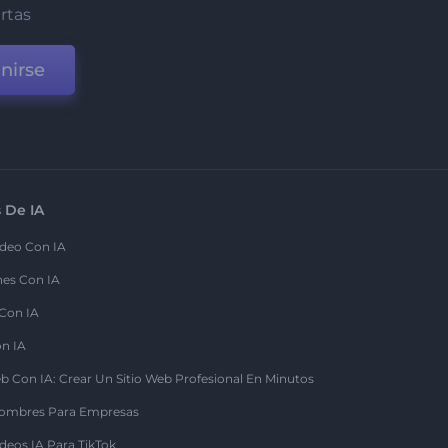
ertas
nirse
 De IA
deo Con IA
nes Con IA
 Con IA
on IA
b Con IA: Crear Un Sitio Web Profesional En Minutos
ombres Para Empresas
deos IA Para TikTok