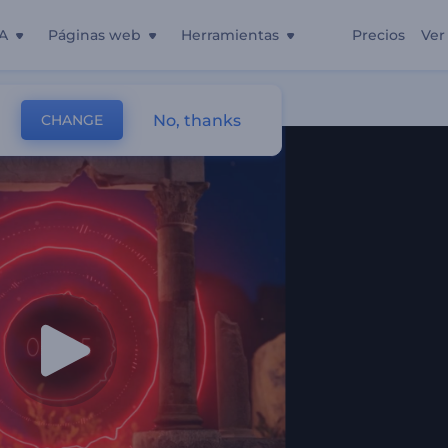
A
Páginas web
Herramientas
Precios
Ver
guas
No, thanks
CHANGE