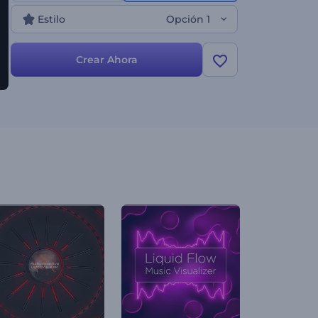
fanáticos dedicados. Perfecto para DJs,
Estilo
Opción 1
productores de música o músicos que desean
mejorar su presencia musical. ¡Pruébalo ahora!
Crear Ahora