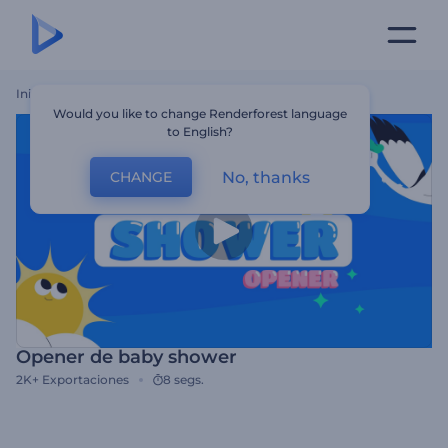
Inicio
Plantillas
Opener De Baby Shower
Would you like to change Renderforest language
to English?
No, thanks
CHANGE
Opener de baby shower
2K+
Exportaciones
8 segs.