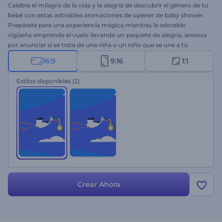
Celebra el milagro de la vida y la alegría de descubrir el género de tu
bebé con estas adorables animaciones de opener de baby shower.
Prepárate para una experiencia mágica mientras la adorable
cigüeña emprende el vuelo llevando un paquete de alegría, ansiosa
por anunciar si se trata de una niña o un niño que se une a tu
amorosa familia. Personaliza las escenas con detalles personales,
16:9
9:16
1:1
como la fecha estimada de parto o los nombres de los padres, para
obtener una apertura de baby shower verdaderamente única en
Estilos disponibles
(2)
cuestión de minutos. Perfecto para futuros padres, organizadores
de eventos, planificadores de fiestas de revelación de género, y
más. ¡Pruébalo ahora!
Crear Ahora