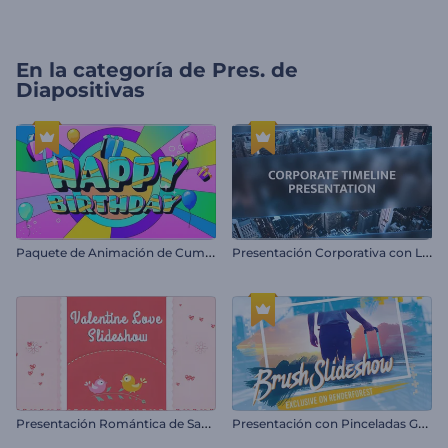
En la categoría de
Pres. de
Diapositivas
P
aquete de Animación de Cumpleaños Colorido
P
resentación Corporativa con Línea de Tiempo
P
resentación Romántica de San Valentín
P
resentación con Pinceladas Grunge