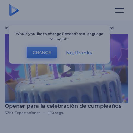
Inicio
Plantillas
Opener Para La Celebración De Cumpleaños
Would you like to change Renderforest language
to English?
No, thanks
CHANGE
Opener para la celebración de cumpleaños
37K+
Exportaciones
10 segs.