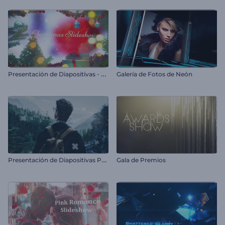
P
resentación de Diapositivas - Navidad
Galería de Fotos de Neón
P
resentación de Diapositivas Parallax Moderna
Gala de Premios