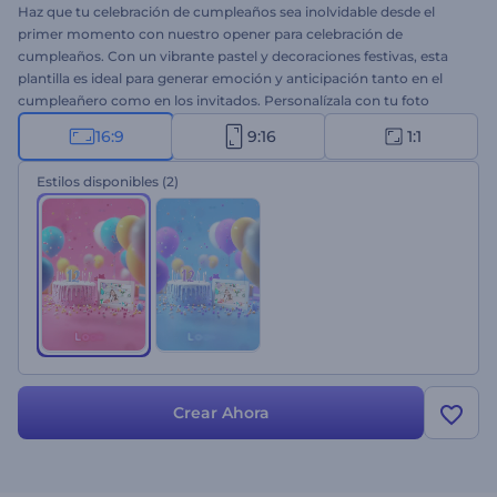
Haz que tu celebración de cumpleaños sea inolvidable desde el
primer momento con nuestro opener para celebración de
cumpleaños. Con un vibrante pastel y decoraciones festivas, esta
plantilla es ideal para generar emoción y anticipación tanto en el
cumpleañero como en los invitados. Personalízala con tu foto
favorita, mensajes emotivos y una animada pista musical para crear
16:9
9:16
1:1
una introducción única a tu celebración. Perfecta para aperturas de
fiestas de cumpleaños, tarjetas de felicitación, videos de invitación
Estilos disponibles
(2)
y mucho más. ¡Pruébala ahora y haz que tu fiesta sea memorable!
Crear Ahora