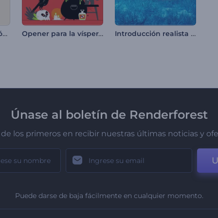
Tarjeta de Felicitación con Regalos de Navidad
Opener para la víspera de Noche de Brujas
Introducción realista de un conejito de Pascua
Únase al boletín de Renderforest
de los primeros en recibir nuestras últimas noticias y of
U
Puede darse de baja fácilmente en cualquier momento.