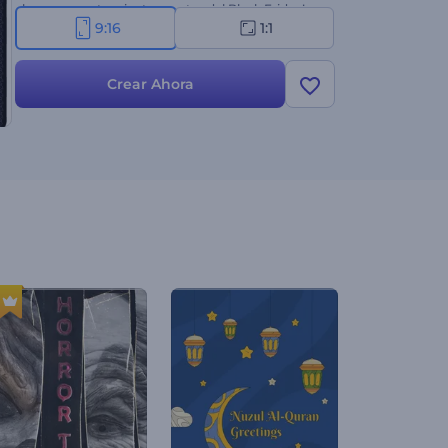
ahora para potenciar tus ventas del Black Friday!
9:16
1:1
Aprovecha la oportunidad hoy mismo.
Crear Ahora