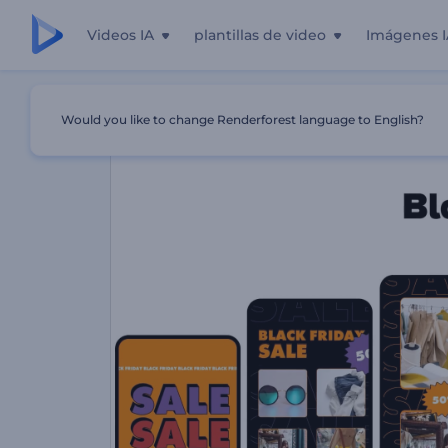
Videos IA
plantillas de video
Imágenes I
Inicio
Plantillas
Rebajas De Black Friday En Reels
Would you like to change Renderforest language to English?