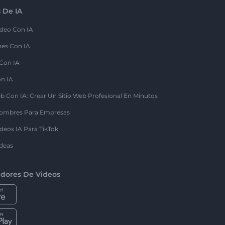
 De IA
deo Con IA
nes Con IA
 Con IA
on IA
b Con IA: Crear Un Sitio Web Profesional En Minutos
ombres Para Empresas
deos IA Para TikTok
deas
dores De Videos