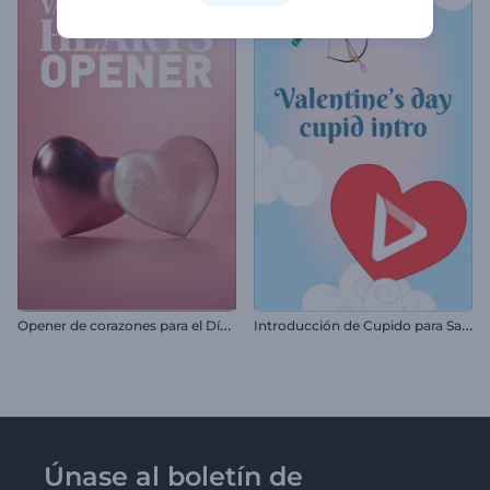
O
pener de corazones para el Día de San Valentín
I
ntroducción de Cupido para San Valentín
Únase al boletín de