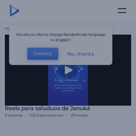
Inicio
Plantillas
Reels Para Saluduos De Januká
Would you like to change Renderforest language
to English?
No, thanks
CHANGE
Reels para saluduos de Januká
9
escenas
526
Exportaciones
Flexible