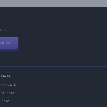
ertas
nirse
 De IA
deo Con IA
nes Con IA
 Con IA