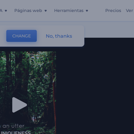
A
Páginas web
Herramientas
Precios
Ver
Bokeh
No, thanks
CHANGE