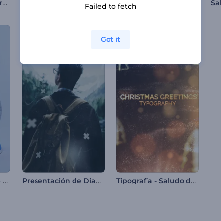
Presentación de Marcos de Polaroids
Animación del día de la madre
Tipografía de Navidad brillante
Failed to fetch
Got it
Intro - Bola de Nieve de Navidad
Presentación de Diapositivas Parallax Moderna
Tipografía - Saludo de Navidad