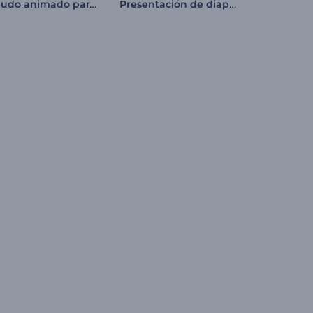
Saludo animado para Setsubun
Presentación de diapositivas de cumpleaños infantiles