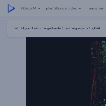
Videos IA
plantillas de video
Imágenes I
Inicio
Plantillas
Presentación De Diapositivas - Efecto 
Would you like to change Renderforest language to English?