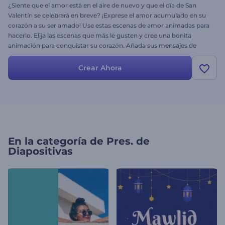
¿Siente que el amor está en el aire de nuevo y que el día de San
Valentín se celebrará en breve? ¡Exprese el amor acumulado en su
corazón a su ser amado! Use estas escenas de amor animadas para
hacerlo. Elija las escenas que más le gusten y cree una bonita
animación para conquistar su corazón. Añada sus mensajes de
amor, deseos, citas y una bonita canción romántica para darle un
toque final. No se conforme nunca con menos, cree recuerdos y
Crear Ahora
haga que el día de su pareja sea inolvidable. ¡Pruebe ahora mismo!
En la categoría de
Pres. de
Diapositivas