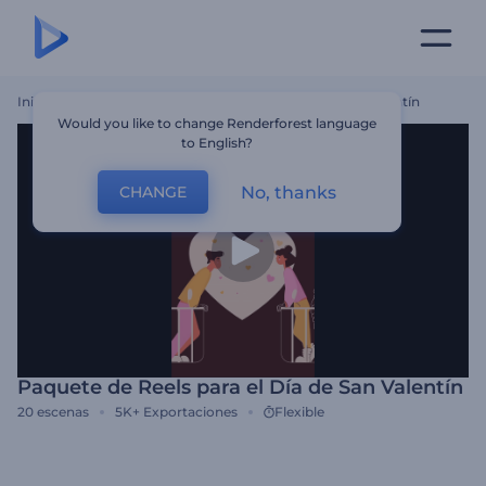
Inicio
Plantillas
Paquete De Reels Para El Día De San Valentín
Would you like to change Renderforest language
to English?
No, thanks
CHANGE
Paquete de Reels para el Día de San Valentín
20
escenas
5K+
Exportaciones
Flexible