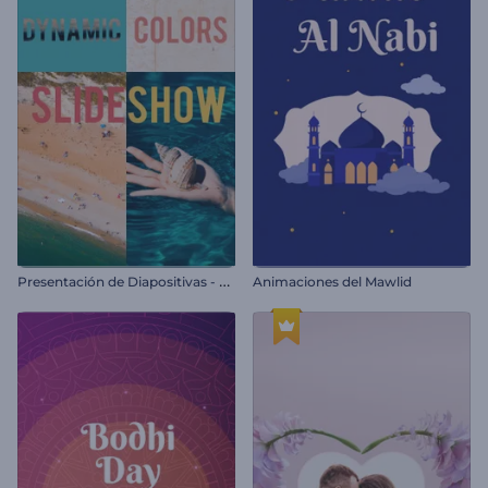
P
resentación de Diapositivas - Colores Dinámicos
Animaciones del Mawlid