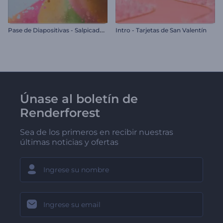
P
ase de Diapositivas - Salpicadura de Partículas
Intro - Tarjetas de San Valentín
Únase al boletín de
Renderforest
Sea de los primeros en recibir nuestras
últimas noticias y ofertas