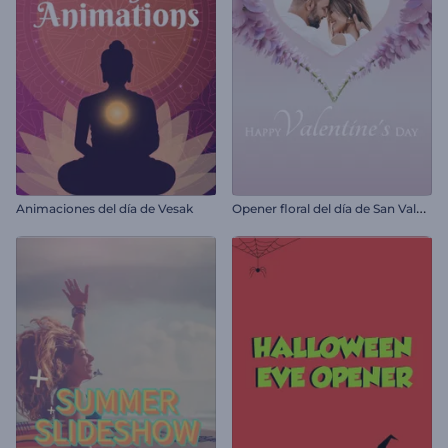
O
pener floral del día de San Valentín
Animaciones del día de Vesak