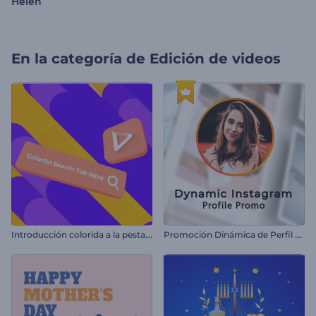
Helen
En la categoría de
Edición de videos
I
ntroducción colorida a la pestaña de búsqueda
P
romoción Dinámica de Perfil de Instagram