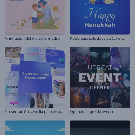
Animación del día de la madre
Reels para saluduos de Januká
P
resentación sencilla para empresas
Opener alegre de eventos