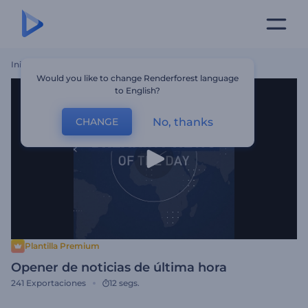
Inicio
Plantillas
Opener De Noticias De Última Hora
Would you like to change Renderforest language
to English?
No, thanks
CHANGE
Plantilla Premium
Opener de noticias de última hora
241
Exportaciones
12 segs.