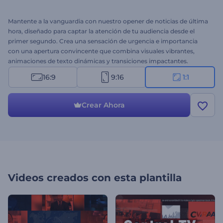
Mantente a la vanguardia con nuestro opener de noticias de última
hora, diseñado para captar la atención de tu audiencia desde el
primer segundo. Crea una sensación de urgencia e importancia
con una apertura convincente que combina visuales vibrantes,
animaciones de texto dinámicas y transiciones impactantes.
Personaliza la plantilla con tus imágenes, videos, textos y música de
16:9
9:16
1:1
fondo de noticias, asegurando que tu contenido se destaque del
resto. Ya sea que estés transmitiendo noticias mundiales o
actualizaciones locales, esta plantilla es una forma impactante de
Crear Ahora
presentar las últimas noticias y cautivar a tu audiencia. ¡Crea ahora
y mejora el nivel de la forma en la que presentas tus noticias!
Videos creados con esta plantilla