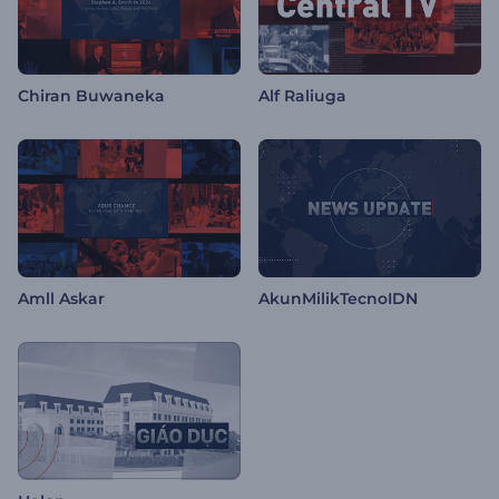
Chiran Buwaneka
Alf Raliuga
Amll Askar
AkunMilikTecnoIDN