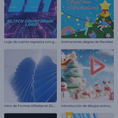
L
ogo de cuenta regresiva con glitch
Animaciones alegres de Navidad
I
ntro de Formas Afiladas en Espiral
I
ntroducción de dibujos animados de Feliz Navidad