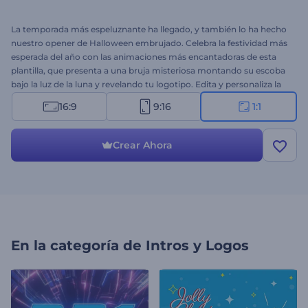
La temporada más espeluznante ha llegado, y también lo ha hecho
nuestro opener de Halloween embrujado. Celebra la festividad más
esperada del año con las animaciones más encantadoras de esta
plantilla, que presenta a una bruja misteriosa montando su escoba
bajo la luz de la luna y revelando tu logotipo. Edita y personaliza la
plantilla escribiendo tus mensajes festivos, cargando tu logotipo y
16:9
9:16
1:1
completando el video con música temática de fondo. Perfecto para
openers de festividades, saludos en video, promociones o
invitaciones de eventos espeluznantes y muchos otros proyectos.
Crear Ahora
Entonces, ¿por qué esperar? ¡Crea tu video embrujado hoy y deja
una impresión duradera en tu audiencia!
En la categoría de
Intros y Logos