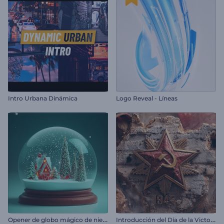
Intro Urbana Dinámica
Logo Reveal - Líneas
O
pener de globo mágico de nieve de navidad
I
ntroducción del Día de la Victoria – 9 de Mayo