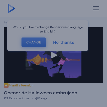
Inicio
Plantillas
Opener De Halloween Embrujado
Would you like to change Renderforest language
to English?
No, thanks
CHANGE
Plantilla Premium
Opener de Halloween embrujado
152
Exportaciones
15 segs.