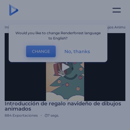
Inicio
Plantillas
Introducción De Regalo Navideño De Dibujos Animad
Would you like to change Renderforest language
to English?
No, thanks
CHANGE
Introducción de regalo navideño de dibujos
animados
884
Exportaciones
7 segs.