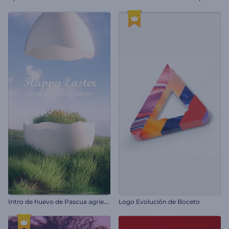
I
ntro de huevo de Pascua agrietado
Logo Evolución de Boceto