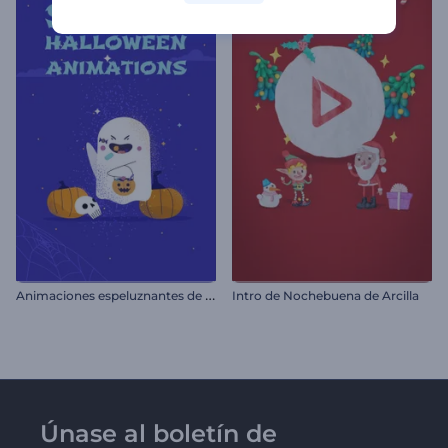
A
nimaciones espeluznantes de Día de Brujas
Intro de Nochebuena de Arcilla
Únase al boletín de