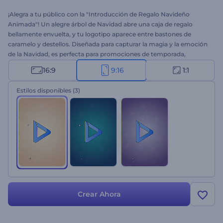
¡Alegra a tu público con la "Introducción de Regalo Navideño
Animada"! Un alegre árbol de Navidad abre una caja de regalo
bellamente envuelta, y tu logotipo aparece entre bastones de
caramelo y destellos. Diseñada para capturar la magia y la emoción
de la Navidad, es perfecta para promociones de temporada,
mensajes navideños y contenido para redes sociales. Personalizarla
16:9
9:16
1:1
es muy sencillo: sube tu logotipo, escribe tu mensaje, elige una
pista de música y selecciona tu estilo de color favorito. ¡Crea ahora!
Estilos disponibles
(3)
Crear Ahora