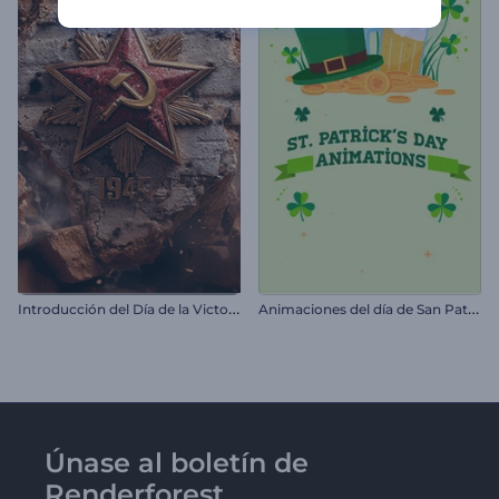
I
ntroducción del Día de la Victoria – 9 de Mayo
A
nimaciones del día de San Patricio
Únase al boletín de
Renderforest