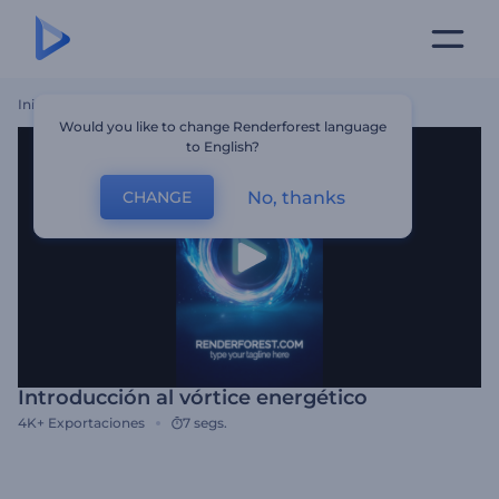
Inicio
Plantillas
Introducción Al Vórtice Energético
Would you like to change Renderforest language
to English?
No, thanks
CHANGE
Introducción al vórtice energético
4K+
Exportaciones
7 segs.