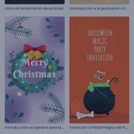
I
ntroducción a la graduación de Chick
Intro de lanzamiento de podcast
I
ntroducción acogedora para la Nochevieja
I
nvitación a Fiesta Mágica de Halloween