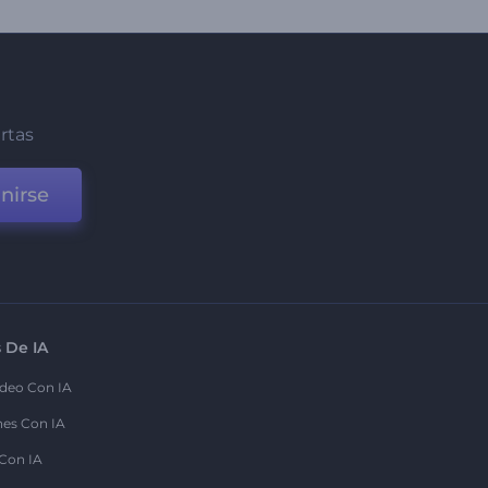
ertas
nirse
 De IA
deo Con IA
nes Con IA
 Con IA