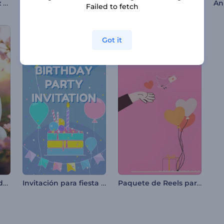
Diapositivas de Feliz Navidad
Promoción de Evento Especial
Saludo animado para Setsubun
Failed to fetch
Got it
Introducción del lindo conejito de Pascua
Invitación para fiesta de cumpleaños
Paquete de Reels para el Día de San Valentín