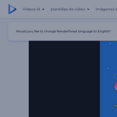
Videos IA
plantillas de video
Imágenes I
Inicio
Plantillas
Intro 2D De Atmósfera Navideña
Would you like to change Renderforest language to English?