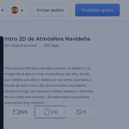
Iniciar sesión
Pruébalo gratis
Intro 2D de Atmósfera Navideña
2K+
Exportaciones
10 segs.
Deje que su familia y amigos sientan la alegría y la
magia de la época más maravillosa del año. Envíe
sus cálidos saludos y deseos a sus seres queridos a
través de esta 'Intro 2D de Atmósfera Navideña'.
Añada su logo, escriba sus cálidos deseos y disfrute
de un video encantador. ¡Pruebe esta maravillosa
animación hoy mismo!
16:9
9:16
1:1