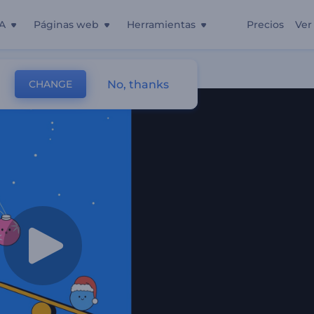
A
Páginas web
Herramientas
Precios
Ver
No, thanks
CHANGE