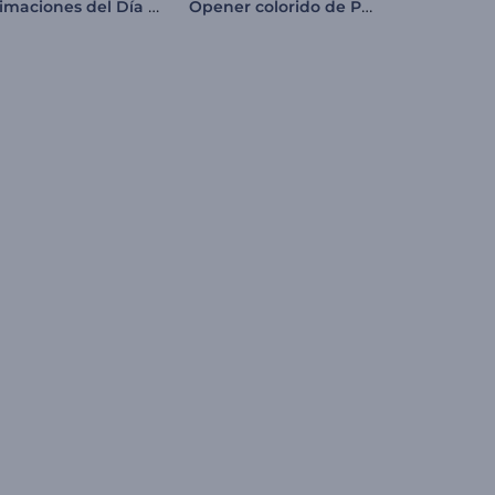
Animaciones del Día de la Independencia de EE. UU.
Opener colorido de Pascua