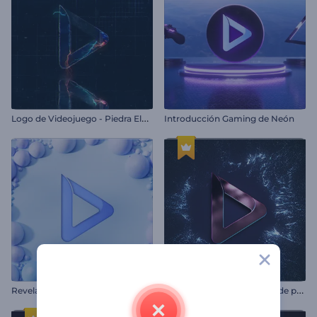
L
ogo de Videojuego - Piedra Electrificada
Introducción Gaming de Neón
R
evelación de logo con pelotas suaves
I
ntroducción de explosión de partículas radiantes