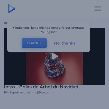
Inicio
Plantillas
Intro - Bolas De Árbol De Navidad
Would you like to change Renderforest language
to English?
No, thanks
CHANGE
Intro - Bolas de Árbol de Navidad
1K+
Exportaciones
9 segs.