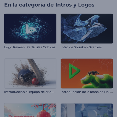
En la categoría de
Intros y Logos
Logo Reveal - Partículas Cúbicas
Intro de Shuriken Giratorio
I
ntroducción al equipo de críquet
I
ntroducción de la araña de Halloween