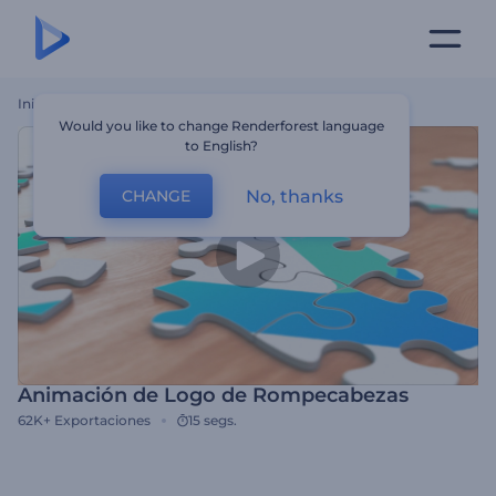
Inicio
Plantillas
Animación De Logo De Rompecabezas
Would you like to change Renderforest language
to English?
No, thanks
CHANGE
Animación de Logo de Rompecabezas
62K+
Exportaciones
15 segs.