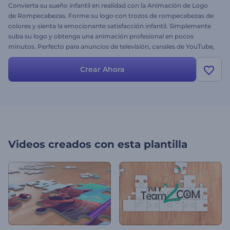
Convierta su sueño infantil en realidad con la Animación de Logo
de Rompecabezas. Forme su logo con trozos de rompecabezas de
colores y sienta la emocionante satisfacción infantil. Simplemente
suba su logo y obtenga una animación profesional en pocos
minutos. Perfecto para anuncios de televisión, canales de YouTube,
aperturas de presentaciones temáticas y mucho más. ¡Pruebe esta
plantilla y anime a su público hoy mismo!
Crear Ahora
Videos creados con esta plantilla