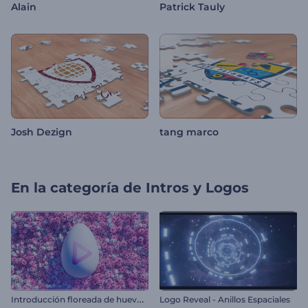
Alain
Patrick Tauly
Josh Dezign
tang marco
En la categoría de
Intros y Logos
I
ntroducción floreada de huevos de pascua
Logo Reveal - Anillos Espaciales