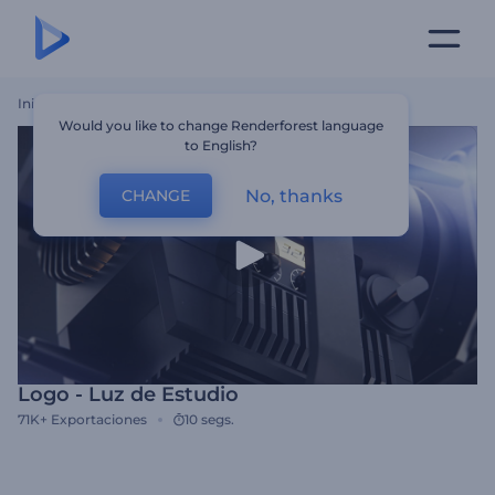
Inicio
Plantillas
Logo - Luz De Estudio
Would you like to change Renderforest language
to English?
No, thanks
CHANGE
Logo - Luz de Estudio
71K+
Exportaciones
10 segs.