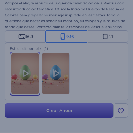
Adopte el alegre espíritu de la querida celebración de la Pascua con
esta introducción temática. Utilice la Intro de Huevos de Pascua de
Colores para preparar su mensaje inspirado en las fiestas. Todo lo
que tiene que hacer es añadir su logotipo, su eslogan y la música de
fondo que desee. Perfecto para felicitaciones de Pascua, anuncios
comerciales, promociones, intros de YouTube y otros proyectos
16:9
9:16
1:1
temáticos. Respire el espíritu festivo de la celebración de Pascua en
sus proyectos con unos pocos clics. ¡Pruebe esta plantilla ahora!
Estilos disponibles
(2)
Crear Ahora