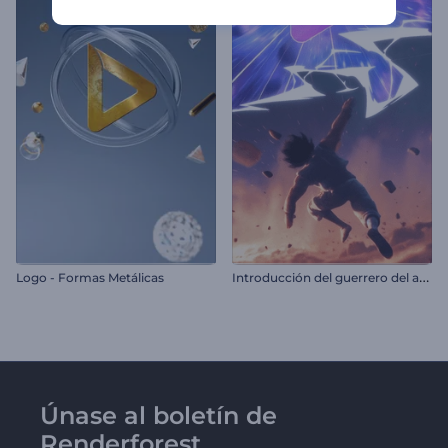
I
ntroducción del guerrero del anime
Logo - Formas Metálicas
Únase al boletín de
Renderforest