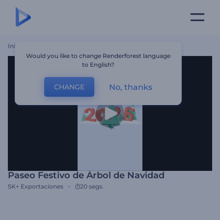
Inicio
Plantillas
Paseo Festivo De Árbol De Navidad
Would you like to change Renderforest language
to English?
No, thanks
CHANGE
Paseo Festivo de Árbol de Navidad
5K+
Exportaciones
20 segs.