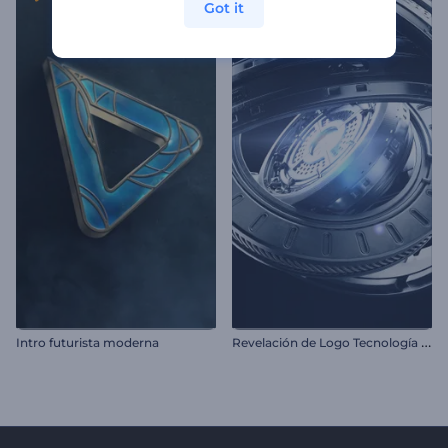
Got it
R
evelación de Logo Tecnología 3D
Intro futurista moderna