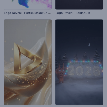
L
ogo Reveal - Partículas de Colores
Logo Reveal - Soldadura