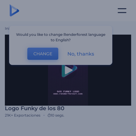
Inicio
Plantillas
Logo Funky De Los 80
Would you like to change Renderforest language
to English?
No, thanks
CHANGE
Logo Funky de los 80
21K+
Exportaciones
10 segs.