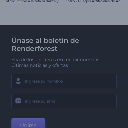
I
ntroducción a la tela brillante y fluida
I
ntro - Fuegos Artificiales de Año Nuevo de Rendy
Únase al boletín de
Renderforest
Sea de los primeros en recibir nuestras
últimas noticias y ofertas
Unirse