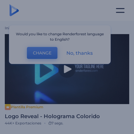
Inicio
Plantillas
Logo Reveal - Holograma Colorido
Would you like to change Renderforest language
to English?
No, thanks
CHANGE
Plantilla Premium
Logo Reveal - Holograma Colorido
44K+
Exportaciones
7 segs.