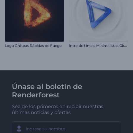
I
ntro de Líneas Minimalistas Giratorias
Logo Chispas Rápidas de Fuego
Únase al boletín de
Renderforest
Sea de los primeros en recibir nuestras
últimas noticias y ofertas