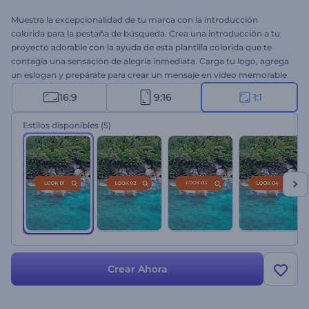
Muestra la excepcionalidad de tu marca con la introducción
colorida para la pestaña de búsqueda. Crea una introducción a tu
proyecto adorable con la ayuda de esta plantilla colorida que te
contagia una sensación de alegría inmediata. Carga tu logo, agrega
un eslogan y prepárate para crear un mensaje en video memorable
con varios clics. Es perfecto para presentaciones de empresas,
16:9
9:16
1:1
aperturas de presentaciones, introducciones de canales de
YouTube y mucho más. Tómate tu tiempo para llamar la atención
Estilos disponibles
(5)
del público con una introducción cautivadora de tus proyectos.
¡Pruéba esta plantilla hoy!
Crear Ahora