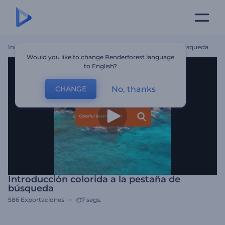
Inicio
Plantillas
Introducción Colorida A La Pestaña De Búsqueda
Would you like to change Renderforest language
to English?
No, thanks
CHANGE
Introducción colorida a la pestaña de
búsqueda
586
Exportaciones
7 segs.