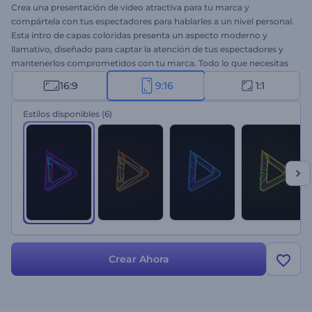
Crea una presentación de video atractiva para tu marca y
compártela con tus espectadores para hablarles a un nivel personal.
Esta intro de capas coloridas presenta un aspecto moderno y
llamativo, diseñado para captar la atención de tus espectadores y
mantenerlos comprometidos con tu marca. Todo lo que necesitas
es cargar tu logo, escribir tu marca o nombre de la empresa,
16:9
9:16
1:1
escribir el eslogan y esperar unos minutos para obtener tu
introducción de alta calidad. Esta plantilla de video está diseñada
Estilos disponibles
(6)
para ayudarte a obtener resultados de marketing de primer nivel
para las presentaciones de tu empresa, promociones de marca,
anuncios comerciales y muchas opciones más. ¡Pruébalo ahora!
Crear Ahora