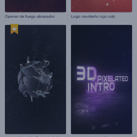
Opener de fuego abrasador
Logo navideño rojo rubí