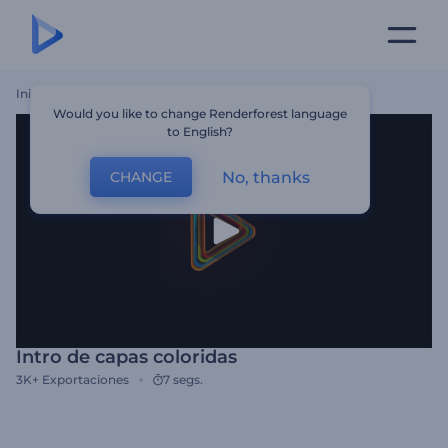
Inicio
Plantillas
Intro De Capas Coloridas
Would you like to change Renderforest language
to English?
No, thanks
CHANGE
Intro de capas coloridas
3K+
Exportaciones
7 segs.