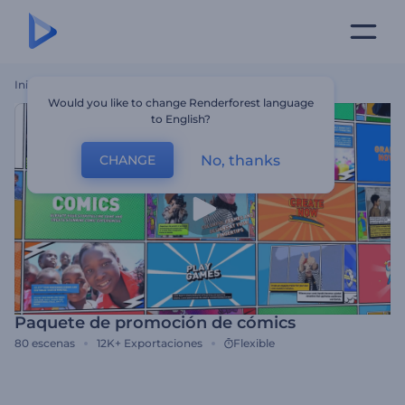
Inicio
Plantillas
Paquete De Promoción De Cómics
Would you like to change Renderforest language
to English?
No, thanks
CHANGE
Paquete de promoción de cómics
80
escenas
12K+
Exportaciones
Flexible