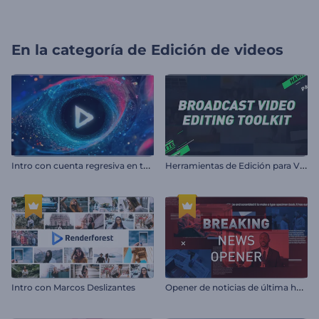
En la categoría de
Edición de videos
I
ntro con cuenta regresiva en túnel espacial
H
erramientas de Edición para Videos Broadcast
O
pener de noticias de última hora
Intro con Marcos Deslizantes