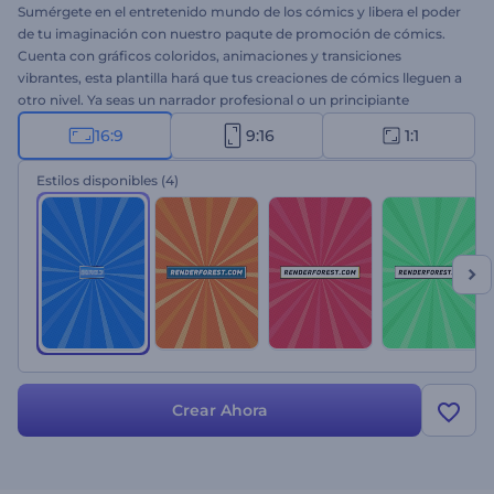
Sumérgete en el entretenido mundo de los cómics y libera el poder
de tu imaginación con nuestro paqute de promoción de cómics.
Cuenta con gráficos coloridos, animaciones y transiciones
vibrantes, esta plantilla hará que tus creaciones de cómics lleguen a
otro nivel. Ya seas un narrador profesional o un principiante
apasionado por las historietas, esta plantilla te será muy fácil de
16:9
9:16
1:1
usar y facilitará la creación de historias únicas. Elige las escenas que
mejor se ajusten a tus ideas, escribe tus textos y finaliza tu video
Estilos disponibles
(4)
con una música de fondo llena de energía y tu voz en off. Consigue
una mayor audiencia y déjalos esperando con ansias tu próximo
lanzamiento ¡Pruébalo ahora!
Crear Ahora