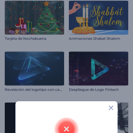
Tarjeta de Nochebuena
Animaciones Shabat Shalom
R
evelación del logotipo con capas resplandecientes
Despliegue de Logo Fintech