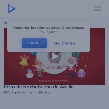
Inicio
Plantillas
Intro De Nochebuena De Arcilla
Would you like to change Renderforest language
to English?
No, thanks
CHANGE
Intro de Nochebuena de Arcilla
10K+
Exportaciones
8 segs.