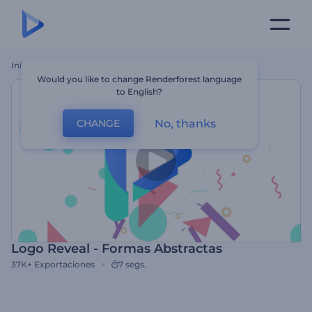
Inicio
Plantillas
Logo Reveal - Formas Abstractas
Would you like to change Renderforest language
to English?
No, thanks
CHANGE
Logo Reveal - Formas Abstractas
37K+
Exportaciones
7 segs.