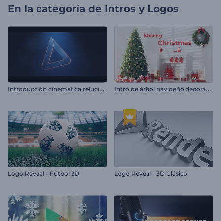
En la categoría de
Intros y Logos
I
ntroducción cinemática reluciente
I
ntro de árbol navideño decorado
Logo Reveal - Fútbol 3D
Logo Reveal - 3D Clásico