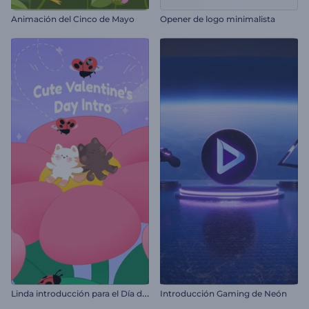
Animación del Cinco de Mayo
Opener de logo minimalista
L
inda introducción para el Día de San Valentín
Introducción Gaming de Neón