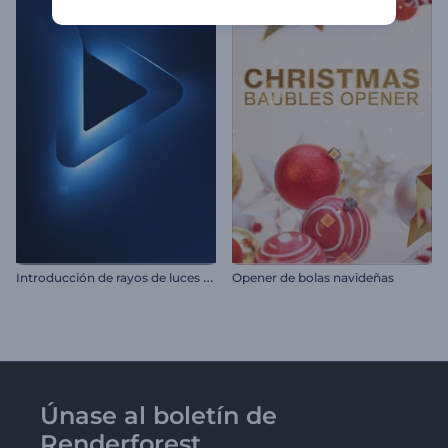
I
ntroducción de rayos de luces de neón
Opener de bolas navideñas
Únase al boletín de
Renderforest