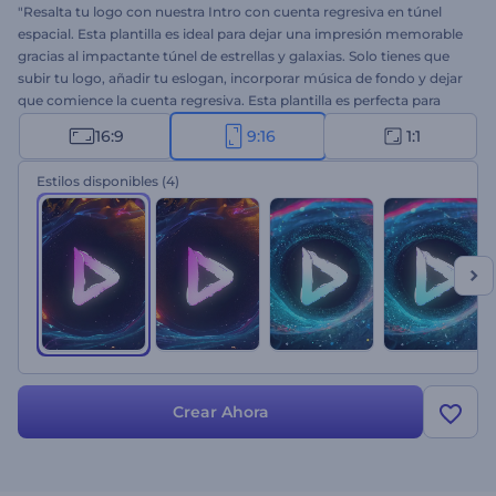
"Resalta tu logo con nuestra Intro con cuenta regresiva en túnel
espacial. Esta plantilla es ideal para dejar una impresión memorable
gracias al impactante túnel de estrellas y galaxias. Solo tienes que
subir tu logo, añadir tu eslogan, incorporar música de fondo y dejar
que comience la cuenta regresiva. Esta plantilla es perfecta para
intros de video, anuncios especiales, eventos en vivo, aperturas de
16:9
9:16
1:1
presentaciones, lanzamientos de nuevos productos y mucho más.
¡Crea ahora y haz que tu proyecto brille! "
Estilos disponibles
(4)
Crear Ahora