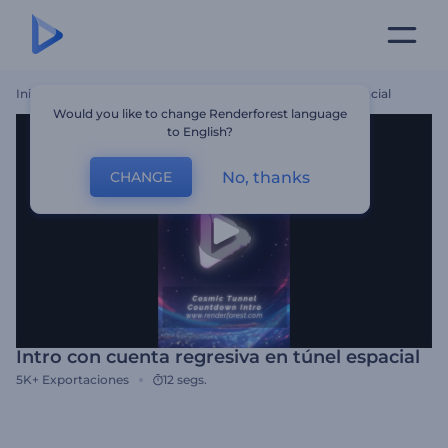
Inicio
Plantillas
Intro Con Cuenta Regresiva En Túnel Espacial
Would you like to change Renderforest language
to English?
No, thanks
CHANGE
Intro con cuenta regresiva en túnel espacial
5K+
Exportaciones
12 segs.