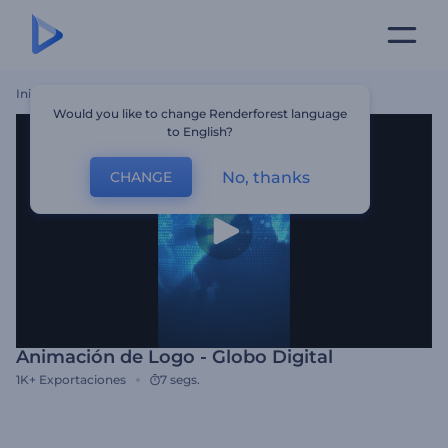
Inicio
Plantillas
Animación De Logo - Globo Digital
Would you like to change Renderforest language
to English?
No, thanks
CHANGE
Animación de Logo - Globo Digital
1K+
Exportaciones
7 segs.