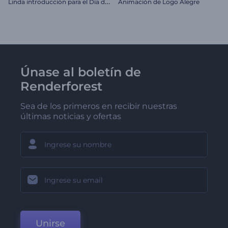
L
inda introducción para el Día de San Valentín
Animación de Logo Alegre
Únase al boletín de
Renderforest
Sea de los primeros en recibir nuestras
últimas noticias y ofertas
Unirse