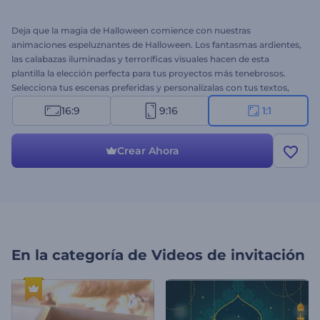
Deja que la magia de Halloween comience con nuestras
animaciones espeluznantes de Halloween. Los fantasmas ardientes,
las calabazas iluminadas y terroríficas visuales hacen de esta
plantilla la elección perfecta para tus proyectos más tenebrosos.
Selecciona tus escenas preferidas y personalízalas con tus textos,
archivos multimedia, logotipo y música aterradora para un video
16:9
9:16
1:1
festivo verdaderamente escalofriante. Perfecto para invitaciones a
fiestas de Halloween, videos de felicitación, intros con temática de
terror y más proyectos. ¡Comienza a crear ahora!
Crear Ahora
En la categoría de
Videos de invitación