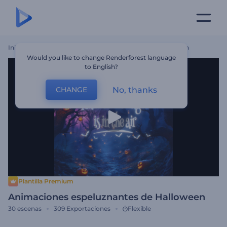
Inicio
Plantillas
Animaciones Espeluznantes De Halloween
Would you like to change Renderforest language
to English?
No, thanks
CHANGE
Plantilla Premium
Animaciones espeluznantes de Halloween
30
escenas
309
Exportaciones
Flexible