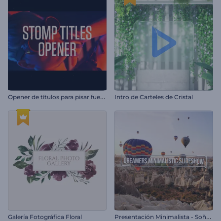
O
pener de títulos para pisar fuerte
Intro de Carteles de Cristal
P
resentación Minimalista - Soñadores
Galería Fotográfica Floral