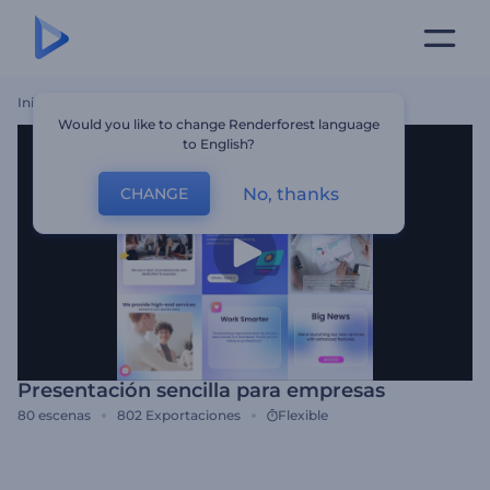
Inicio
Plantillas
Presentación Sencilla Para Empresas
Would you like to change Renderforest language
to English?
No, thanks
CHANGE
Presentación sencilla para empresas
80
escenas
802
Exportaciones
Flexible