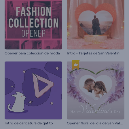
Opener para colección de moda
Intro - Tarjetas de San Valentín
O
pener floral del día de San Valentín
Intro de caricatura de gatito