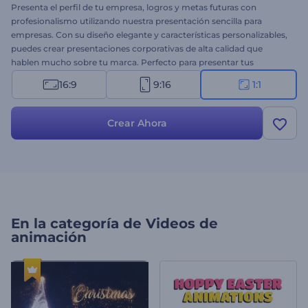
Presenta el perfil de tu empresa, logros y metas futuras con
profesionalismo utilizando nuestra presentación sencilla para
empresas. Con su diseño elegante y características personalizables,
puedes crear presentaciones corporativas de alta calidad que
hablen mucho sobre tu marca. Perfecto para presentar tus
servicios, carteras, actualizaciones, historial de éxito, informes
16:9
9:16
1:1
mensuales o anuales y muchos más proyectos corporativos. Sube
tus archivos multimedia, añade tus textos y sorprende a tus
colegas y clientes con una presentación excepcional que inspire
Crear Ahora
acción. ¡Crea ahora!
En la categoría de
Videos de
animación