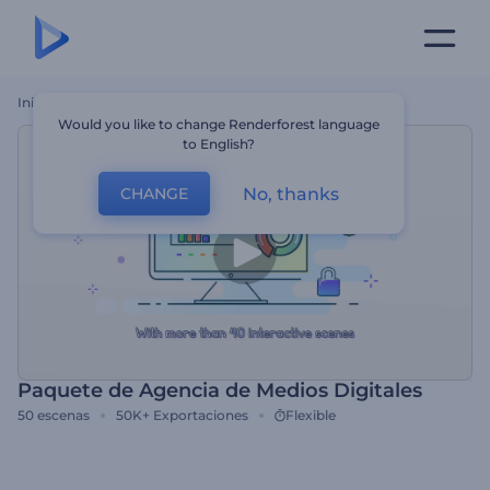
Inicio
Plantillas
Paquete De Agencia De Medios Digitales
Would you like to change Renderforest language
to English?
No, thanks
CHANGE
Paquete de Agencia de Medios Digitales
50
escenas
50K+
Exportaciones
Flexible