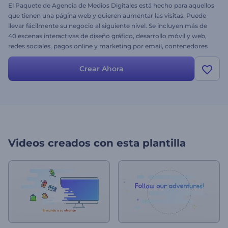
El Paquete de Agencia de Medios Digitales está hecho para aquellos
que tienen una página web y quieren aumentar las visitas. Puede
llevar fácilmente su negocio al siguiente nivel. Se incluyen más de
40 escenas interactivas de diseño gráfico, desarrollo móvil y web,
redes sociales, pagos online y marketing por email, contenedores
de video e imagen y muchos más. Promocione su aplicación,
servicio, producto, página web o incluso toda la misión de la
Crear Ahora
empresa. Hágalo realidad con sólo subir su imagen, cambiar el
texto y la música y ¡ya está! ¿A qué está esperando? ¡Pruébelo hoy
mismo!
Videos creados con esta plantilla