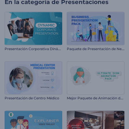
En la categoría de
Presentaciones
P
resentación Corporativa Dinámica
P
aquete de Presentación de Negocio
M
ejor Paquete de Animación de Íconos
Presentación de Centro Médico