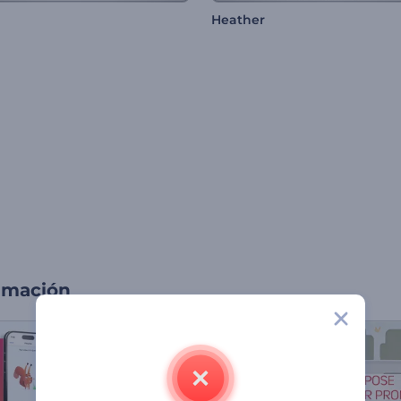
Heather
imación