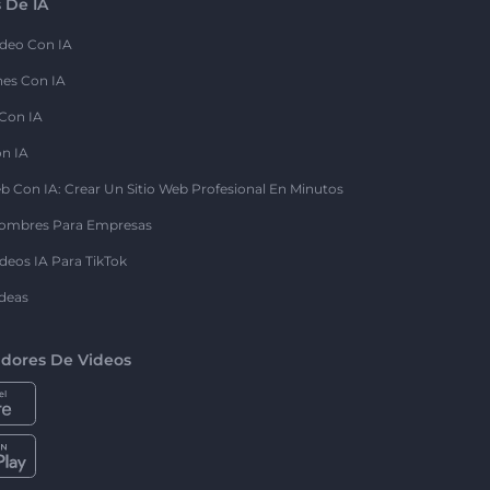
 De IA
deo Con IA
nes Con IA
 Con IA
on IA
b Con IA: Crear Un Sitio Web Profesional En Minutos
ombres Para Empresas
deos IA Para TikTok
deas
dores De Videos