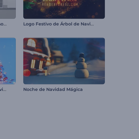
Promoción Multiuso con Personajes
Logo Festivo de Árbol de Navidad
Opener de árbol de bolas navideñas
Noche de Navidad Mágica