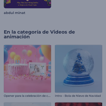
abdul minat
En la categoría de
Videos de
animación
O
pener para la celebración de cumpleaños
Intro - Bola de Nieve de Navidad