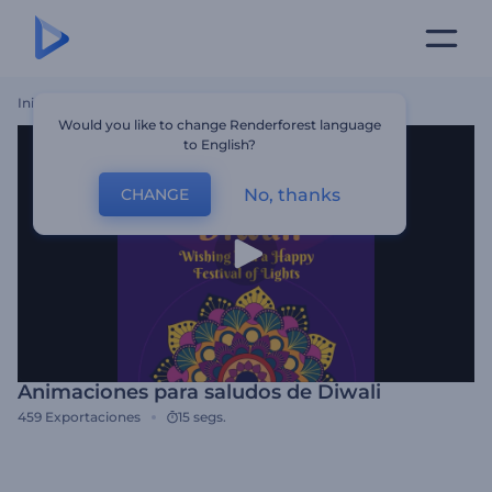
Inicio
Plantillas
Animaciones Para Saludos De Diwali
Would you like to change Renderforest language
to English?
No, thanks
CHANGE
Animaciones para saludos de Diwali
459
Exportaciones
15 segs.