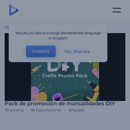
Inicio
Plantillas
Pack De Promoción De Manualidades DIY
Would you like to change Renderforest language
to English?
No, thanks
CHANGE
Pack de promoción de manualidades DIY
70
escenas
98
Exportaciones
Flexible