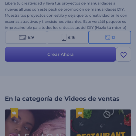
Libera tu creatividad y lleva tus proyectos de manualidades a
nuevas alturas con este pack de promoción de manualidades DIY.
Muestra tus proyectos con estilo y deja que tu creatividad brille con
escenas atractivas y transiciones vibrantes. Este versátil paquete es
imprescindible para todos los entusiastas del DIY (Hazlo tú mismo)
y negocios de manualidades, lo que te permite crear contenido
16:9
9:16
1:1
único y cautivador en cuestión de minutos. Selecciona las escenas
que mejor se ajusten a tus ideas, escribe tus textos promocionales,
elige música de fondo de nuestra Biblioteca de Música o sube tu
Crear Ahora
propia locución. ¡Prueba ahora y observa cómo tus creaciones
cobran vida en esta destacada plantilla!
En la categoría de
Videos de ventas