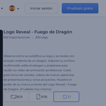
Iniciar sesión
Pruébalo gratis
Logo Reveal - Fuego de Dragón
652
Exportaciones
10 segs.
Observe cómo se solidifica su logo y se revela con
el soplo ardiente de un dragón. Adjunte su archivo
multimedia, edite el eslogan y prepárese para
recibir su video de animación profesional. Úselo
para intros de canales, videos de marca, aperturas
de presentaciones y otros proyectos. Muestre el
poder de su marca a través del Logo Reveal - Fuego
de Dragón. ¡Pruébelo hoy mismo!
16:9
9:16
1:1