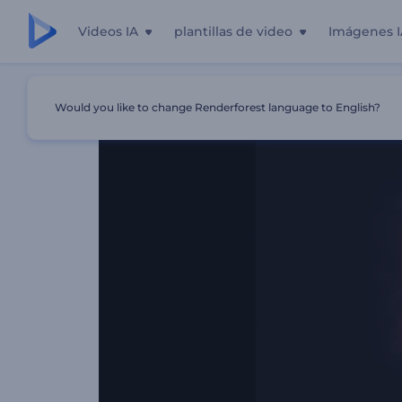
Videos IA
plantillas de video
Imágenes I
Inicio
Plantillas
Logo Reveal - Fuego De Dragón
Would you like to change Renderforest language to English?