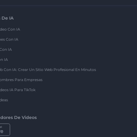
 De IA
deo Con IA
nes Con IA
 Con IA
on IA
b Con IA: Crear Un Sitio Web Profesional En Minutos
ombres Para Empresas
deos IA Para TikTok
deas
dores De Videos