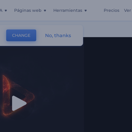
A
Páginas web
Herramientas
Precios
Ver
No, thanks
CHANGE